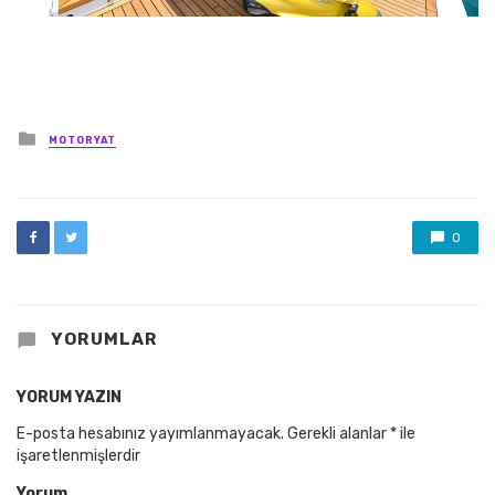
Posted
MOTORYAT
in
0
YORUMLAR
YORUM YAZIN
E-posta hesabınız yayımlanmayacak.
Gerekli alanlar
*
ile
işaretlenmişlerdir
Yorum