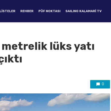
LISTELER
REHBER
PÜF NOKTASI
SAILING KALAMARI TV
metrelik lüks yatı
çıktı
0