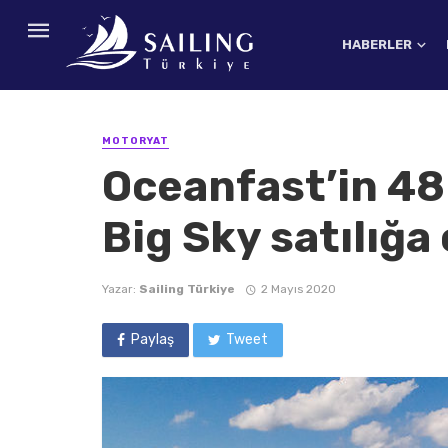
HABERLER
MOTORYAT
Oceanfast’in 48 
Big Sky satılığa 
Yazar:
Sailing Türkiye
2 Mayıs 2020
Paylaş
Tweet