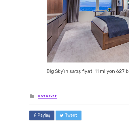
Big Sky’ın satış fiyatı 11 milyon 627 
Posted
MOTORYAT
in
Paylaş
Tweet