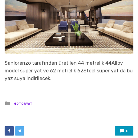
Sanlorenzo tarafından üretilen 44 metrelik 44Alloy
model süper yat ve 62 metrelik 62Steel süper yat da bu
yaz suya indirilecek.
Posted
MOTORYAT
in
0