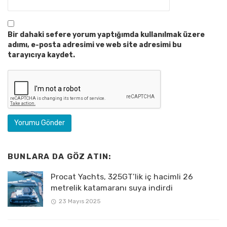
Bir dahaki sefere yorum yaptığımda kullanılmak üzere
adımı, e-posta adresimi ve web site adresimi bu
tarayıcıya kaydet.
BUNLARA DA GÖZ ATIN:
Procat Yachts, 325GT’lik iç hacimli 26
metrelik katamaranı suya indirdi
23 Mayıs 2025