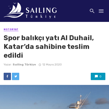
MOTORYAT
Spor balıkçı yatı Al Duhail,
Katar’da sahibine teslim
edildi
Yazar:
Sailing Türkiye
12 Mayıs 2020
0