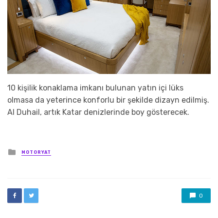
10 kişilik konaklama imkanı bulunan yatın içi lüks
olmasa da yeterince konforlu bir şekilde dizayn edilmiş.
Al Duhail, artık Katar denizlerinde boy gösterecek.
Posted
MOTORYAT
in
0