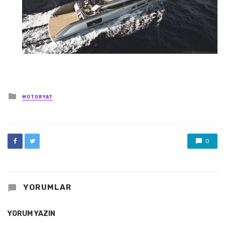
Posted
MOTORYAT
in
0
YORUMLAR
YORUM YAZIN