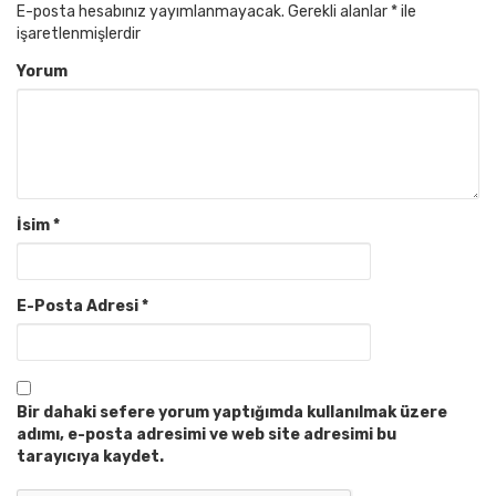
E-posta hesabınız yayımlanmayacak.
Gerekli alanlar
*
ile
işaretlenmişlerdir
Yorum
İsim
*
E-Posta Adresi
*
Bir dahaki sefere yorum yaptığımda kullanılmak üzere
adımı, e-posta adresimi ve web site adresimi bu
tarayıcıya kaydet.