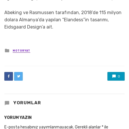
Abeking ve Rasmussen tarafından, 2018’de 115 milyon
dolara Almanya’da yapılan “Elandess”in tasarımı,
Eidsgaard Design’a ait.
Posted
MOTORYAT
in
0
YORUMLAR
YORUM YAZIN
E-posta hesabınız yayımlanmayacak.
Gerekli alanlar
*
ile