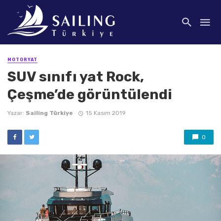
MOTORYAT
SUV sınıfı yat Rock,
Çeşme’de görüntülendi
Yazar:
Sailing Türkiye
15 Kasım 2019
0